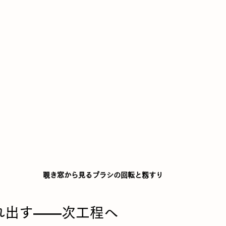
覗き窓から見るブラシの回転と籾すり
流れ出す——次工程へ