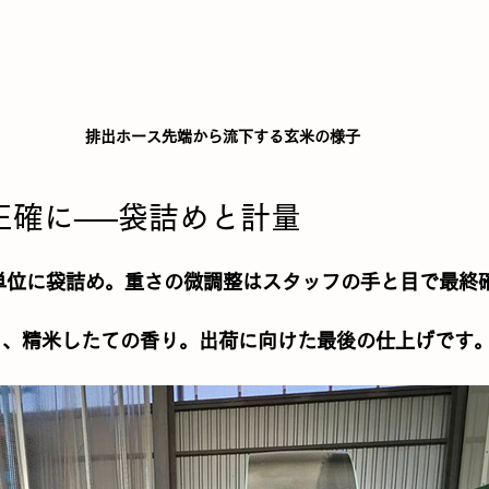
排出ホース先端から流下する玄米の様子
ずつ正確に──袋詰めと計量
単位
に袋詰め。重さの微調整はスタッフの手と目で最終
る、精米したての香り。出荷に向けた最後の仕上げです