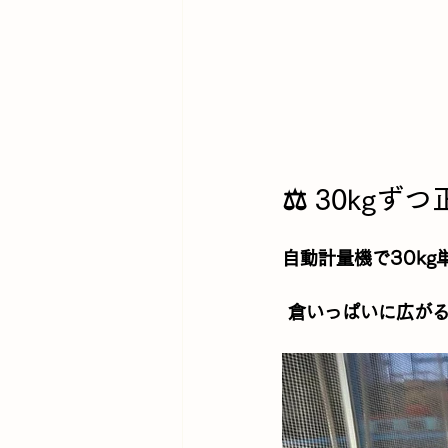
⚖️ 30kg
自動計量機で
30kg
 倉いっぱいに広が