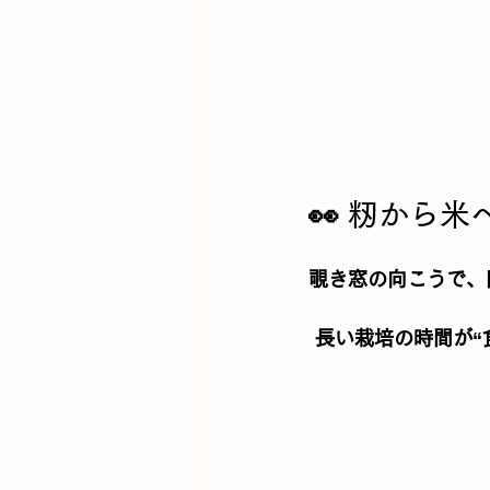
👀 籾から
覗き窓の向こうで、
 長い栽培の時間が