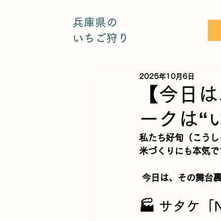
兵庫県の
いちご狩り
2025年10月6日
【今日は
ークは“
私たち
好旬（こうし
米づくり
にも本気で
 今日は、その舞台
🏭 サタケ「N