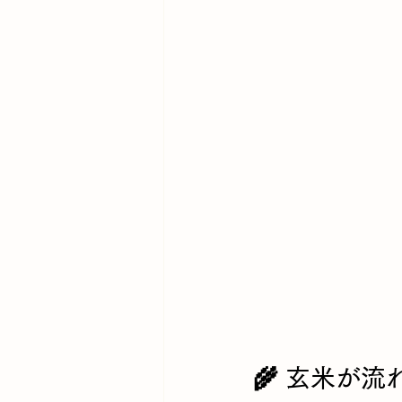
🌾 玄米が