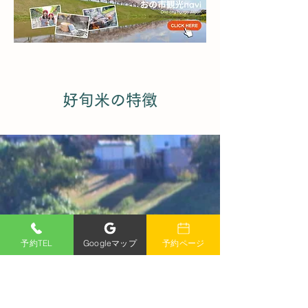
好旬米の特徴
1
予約TEL
Googleマップ
予約ページ
自然豊かな土地での健康的
な栽培