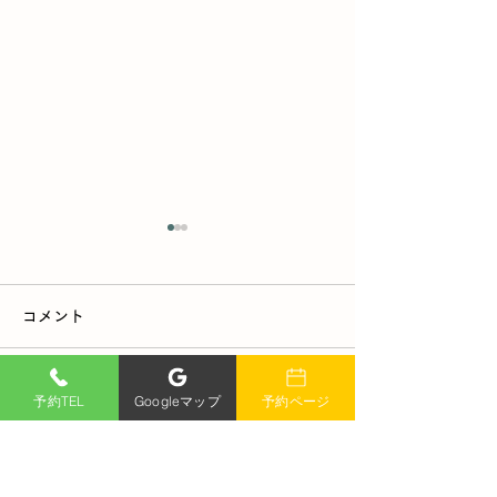
コメント
予約TEL
Googleマップ
予約ページ
コメントを追加…
まだまだ楽しめる🍓いち
【今年も来ます
ご狩り大感謝セール｜好
ふれ太鼓が好旬
旬ファームパーク
パークへ！