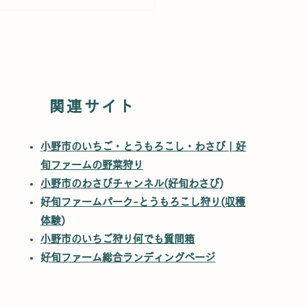
年も来ます】大相撲ふれ
が好旬ファームパーク
関連サイト
​​小野市のいちご・とうもろこし・わさび | 好
旬ファームの野菜狩り
小野市のわさびチャンネル(好旬わさび)
​好旬ファームパーク-とうもろこし狩り(収穫
体験)
​
小野市のいちご狩り何でも質問箱
​
好旬ファーム総合ランディングページ