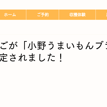
ホーム
ご予約
収穫体験
ごが「小野うまいもんブ
定されました！
日