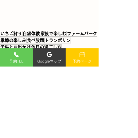
いちご狩り
自然体験
家族で楽しむ
ファームパーク
季節の楽しみ
食べ放題
トランポリン
子供とお出かけ
休日の過ごし方
アウトドアアクティビティ
予約TEL
Googleマップ
予約ページ
すべて表示
最新記事