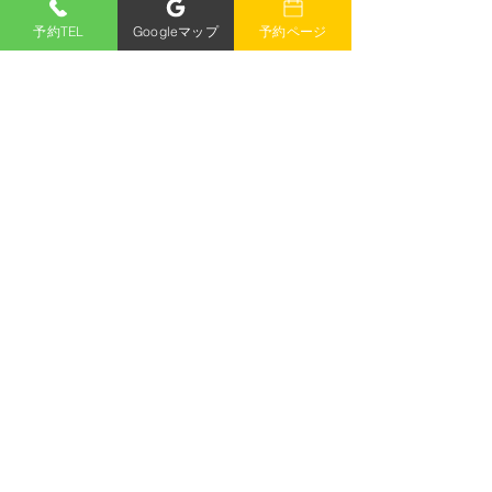
予約TEL
Googleマップ
予約ページ
コメント
コメントを追加…
まだまだ楽しめる🍓いち
【今年も来ます
ご狩り大感謝セール｜好
ふれ太鼓が好旬
旬ファームパーク
パークへ！
兵庫県のいちご狩り|ひまわり好旬
ファームパーク
〒
675-1362
兵庫県小野市久保木町2351