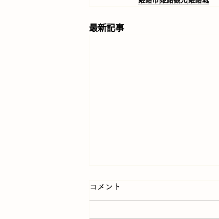
姫路市
姫路観光
姫路城
最新記事
コメント