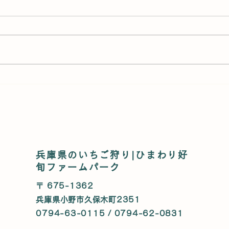
まだまだ楽しめる🍓いちご狩
【今
り大感謝セール｜好旬ファー
太鼓
ムパーク
へ！
兵庫県のいちご狩り|ひまわり好
旬ファームパーク
〒 675-1362
兵庫県小野市久保木町2351
0794-63-0115 / 0794-62-0831