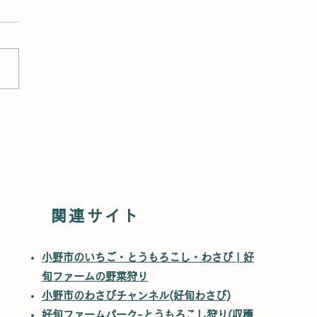
年も来ます】大相撲ふれ
が好旬ファームパーク
関連サイト
​​小野市のいちご・とうもろこし・わさび | 好
旬ファームの野菜狩り
小野市のわさびチャンネル(好旬わさび)
​好旬ファームパーク-とうもろこし狩り(収穫