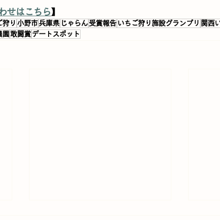
わせはこちら
】
ご狩り
小野市
兵庫県
じゃらん
受賞報告
いちご狩り施設グランプリ
関西
農園
敢闘賞
デートスポット