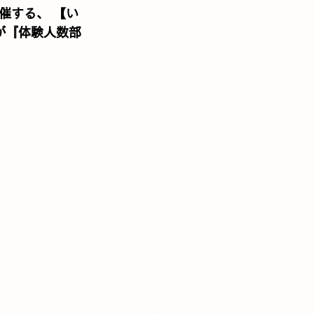
催する、 
【い
が『体験人数部