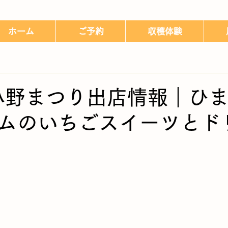
ホーム
ご予約
収穫体験
年小野まつり出店情報｜ひ
ムのいちごスイーツとド
日